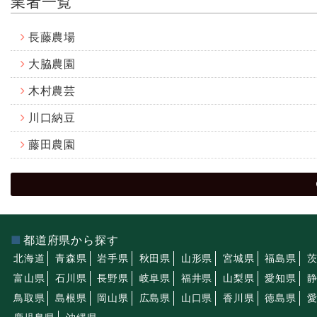
業者一覧
長藤農場
大脇農園
木村農芸
川口納豆
藤田農園
都道府県から探す
北海道
青森県
岩手県
秋田県
山形県
宮城県
福島県
富山県
石川県
長野県
岐阜県
福井県
山梨県
愛知県
鳥取県
島根県
岡山県
広島県
山口県
香川県
徳島県