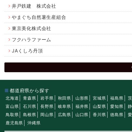
井戸鉄建 株式会社
やまぐち自然薯生産組合
東京美化株式会社
フクハラファーム
JAくしろ丹頂
都道府県から探す
北海道
青森県
岩手県
秋田県
山形県
宮城県
福島県
富山県
石川県
長野県
岐阜県
福井県
山梨県
愛知県
鳥取県
島根県
岡山県
広島県
山口県
香川県
徳島県
鹿児島県
沖縄県