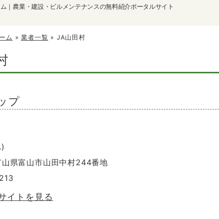
ーム｜農業・建設・ビルメンテナンスの無料紹介ポータルサイト
ーム
»
業者一覧
»
JA山田村
村
ップ
)
 富山県富山市山田中村244番地
213
のサイトを見る