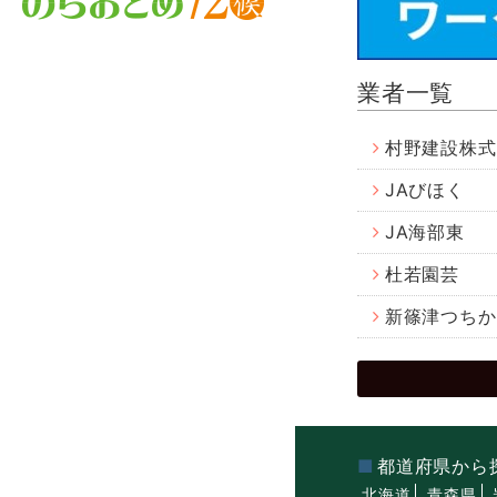
業者一覧
村野建設株式
JAびほく
JA海部東
杜若園芸
新篠津つちか
都道府県から
北海道
青森県