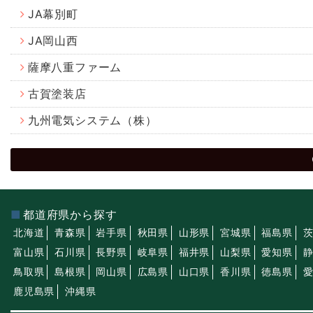
JA幕別町
JA岡山西
薩摩八重ファーム
古賀塗装店
九州電気システム（株）
都道府県から探す
北海道
青森県
岩手県
秋田県
山形県
宮城県
福島県
富山県
石川県
長野県
岐阜県
福井県
山梨県
愛知県
鳥取県
島根県
岡山県
広島県
山口県
香川県
徳島県
鹿児島県
沖縄県