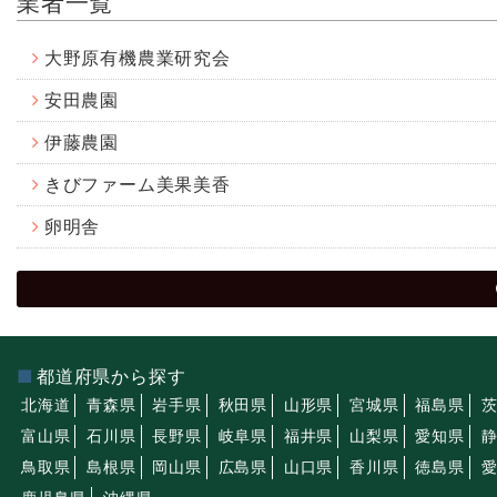
業者一覧
大野原有機農業研究会
安田農園
伊藤農園
きびファーム美果美香
卵明舎
都道府県から探す
北海道
青森県
岩手県
秋田県
山形県
宮城県
福島県
富山県
石川県
長野県
岐阜県
福井県
山梨県
愛知県
鳥取県
島根県
岡山県
広島県
山口県
香川県
徳島県