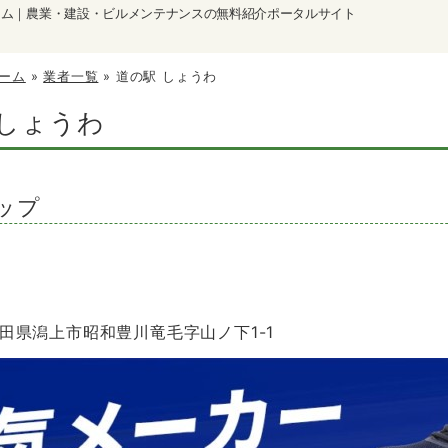
ーム｜農業・建設・ビルメンテナンスの無料紹介ポータルサイト
ーム
»
業者一覧
»
道の駅 しょうわ
 しょうわ
ップ
 秋田県潟上市昭和豊川竜毛字山ノ下1-1