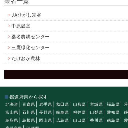
業者一覧
JAひがし宗谷
中原温室
桑名農耕センター
三鷹緑化センター
たけおか農林
都道府県から探す
北海道
青森県
岩手県
秋田県
山形県
宮城県
福島県
富山県
石川県
長野県
岐阜県
福井県
山梨県
愛知県
鳥取県
島根県
岡山県
広島県
山口県
香川県
徳島県