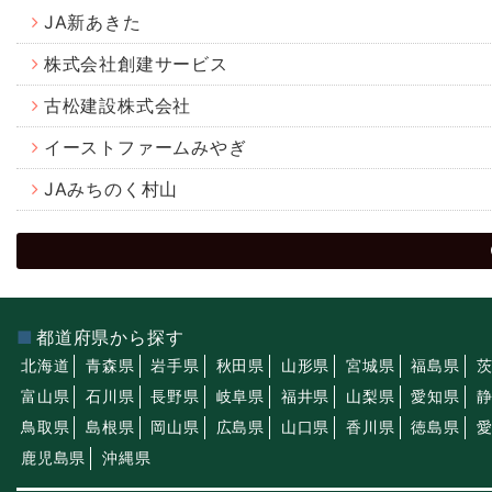
JA新あきた
株式会社創建サービス
古松建設株式会社
イーストファームみやぎ
JAみちのく村山
都道府県から探す
北海道
青森県
岩手県
秋田県
山形県
宮城県
福島県
富山県
石川県
長野県
岐阜県
福井県
山梨県
愛知県
鳥取県
島根県
岡山県
広島県
山口県
香川県
徳島県
鹿児島県
沖縄県