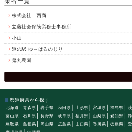
業者一覧
株式会社 西商
立藤社会保険労務士事務所
小山
道の駅 ゆ～ぱるのじり
鬼丸農園
都道府県から探す
北海道
青森県
岩手県
秋田県
山形県
宮城県
福島県
富山県
石川県
長野県
岐阜県
福井県
山梨県
愛知県
鳥取県
島根県
岡山県
広島県
山口県
香川県
徳島県