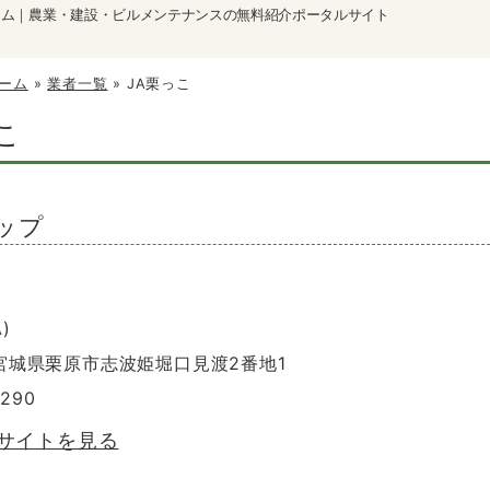
ーム｜農業・建設・ビルメンテナンスの無料紹介ポータルサイト
ーム
»
業者一覧
»
JA栗っこ
こ
ップ
)
5 宮城県栗原市志波姫堀口見渡2番地1
6290
のサイトを見る