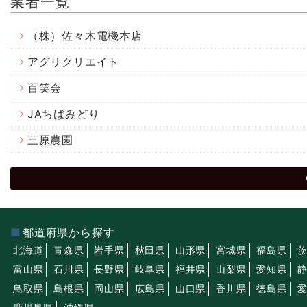
業者一覧
（株）佐々木電機本店
アグリクリエイト
百笑会
JAちばみどり
三原農園
都道府県から探す
北海道
青森県
岩手県
秋田県
山形県
宮城県
福島県
富山県
石川県
長野県
岐阜県
福井県
山梨県
愛知県
鳥取県
島根県
岡山県
広島県
山口県
香川県
徳島県