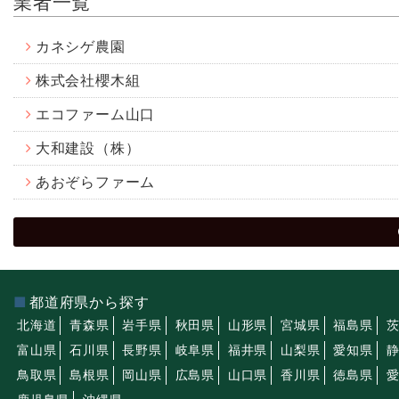
業者一覧
カネシゲ農園
株式会社櫻木組
エコファーム山口
大和建設（株）
あおぞらファーム
都道府県から探す
北海道
青森県
岩手県
秋田県
山形県
宮城県
福島県
富山県
石川県
長野県
岐阜県
福井県
山梨県
愛知県
鳥取県
島根県
岡山県
広島県
山口県
香川県
徳島県