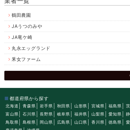
業者一覧
鶴田農園
JAうつのみや
JA竜ケ崎
丸永エッグランド
釆女ファーム
都道府県から探す
北海道
青森県
岩手県
秋田県
山形県
宮城県
福島県
富山県
石川県
長野県
岐阜県
福井県
山梨県
愛知県
鳥取県
島根県
岡山県
広島県
山口県
香川県
徳島県