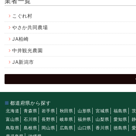
業者一覧
こぐれ村
やさか共同農場
JA柏崎
中井観光農園
JA新潟市
都道府県から探す
北海道
青森県
岩手県
秋田県
山形県
宮城県
福島県
富山県
石川県
長野県
岐阜県
福井県
山梨県
愛知県
鳥取県
島根県
岡山県
広島県
山口県
香川県
徳島県