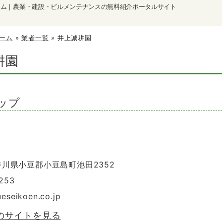
ーム｜農業・建設・ビルメンテナンスの無料紹介ポータルサイト
ーム
»
業者一覧
»
井上誠耕園
耕園
ップ
 香川県小豆郡小豆島町池田2352
0253
ueseikoen.co.jp
のサイトを見る