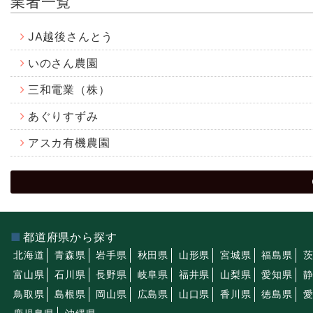
業者一覧
JA越後さんとう
いのさん農園
三和電業（株）
あぐりすずみ
アスカ有機農園
都道府県から探す
北海道
青森県
岩手県
秋田県
山形県
宮城県
福島県
富山県
石川県
長野県
岐阜県
福井県
山梨県
愛知県
鳥取県
島根県
岡山県
広島県
山口県
香川県
徳島県