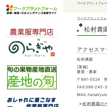
ワークプラットフォ
ワークプラットフォ
松村農
アクセスマ
松村農園
[業種]
農業・農家
〒861-552
FAX:096-245-3
MAIL:hanakyub
松村農園の