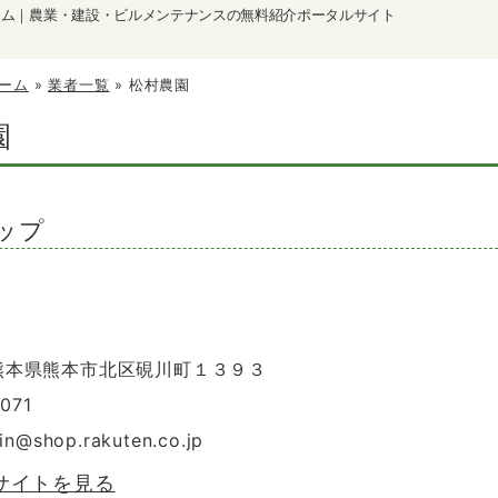
ーム｜農業・建設・ビルメンテナンスの無料紹介ポータルサイト
ーム
»
業者一覧
»
松村農園
園
ップ
4 熊本県熊本市北区硯川町１３９３
071
in
@
shop.rakuten.co.jp
サイトを見る