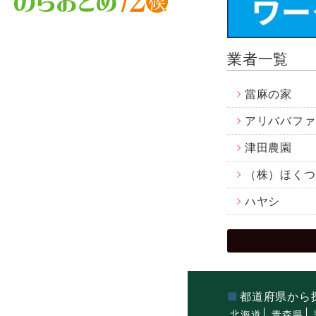
業者一覧
當麻の家
アリババファ
津田農園
（株）ほくつ
ハヤシ
都道府県から
北海道
青森県