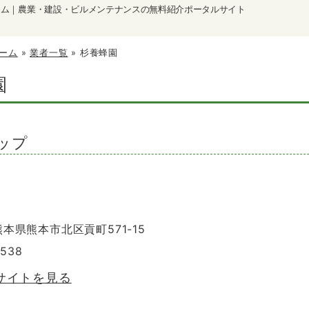
ーム｜農業・建設・ビルメンテナンスの無料紹介ポータルサイト
ーム
»
業者一覧
»
杉養蜂園
園
ップ
 熊本県熊本市北区貢町571-15
5538
サイトを見る