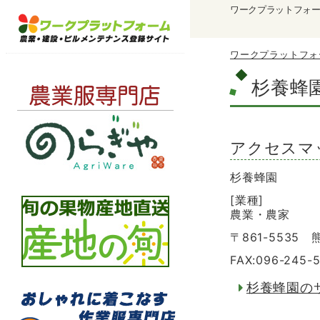
ワークプラットフォ
ワークプラットフォ
杉養蜂
アクセスマ
杉養蜂園
[業種]
農業・農家
〒861-5535
FAX:096-245-
杉養蜂園の