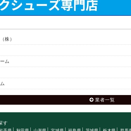
（株）
ーム
ム
業者一覧
探す
岩手県
秋田県
山形県
宮城県
福島県
茨城県
栃木県
群馬