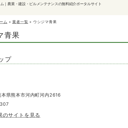
ーム｜農業・建設・ビルメンテナンスの無料紹介ポータルサイト
ーム
»
業者一覧
»
ウシジマ青果
マ青果
ップ
 熊本県熊本市河内町河内2616
0307
果のサイトを見る