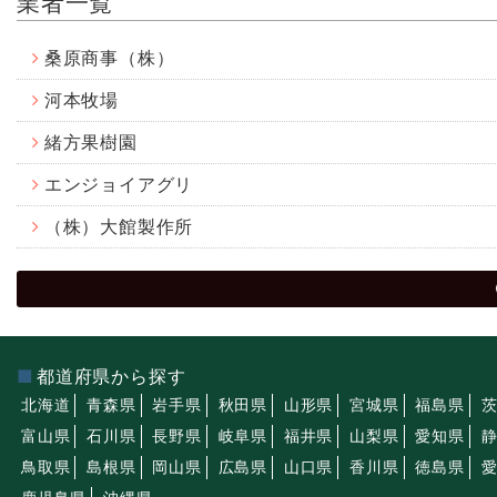
業者一覧
桑原商事（株）
河本牧場
緒方果樹園
エンジョイアグリ
（株）大館製作所
都道府県から探す
北海道
青森県
岩手県
秋田県
山形県
宮城県
福島県
富山県
石川県
長野県
岐阜県
福井県
山梨県
愛知県
鳥取県
島根県
岡山県
広島県
山口県
香川県
徳島県