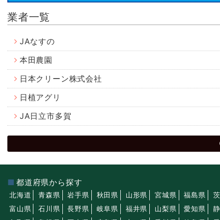
業者一覧
JAなすの
本田農園
日本クリーン株式会社
日植アグリ
JA日立市多賀
都道府県から探す
北海道
青森県
岩手県
秋田県
山形県
宮城県
福島県
富山県
石川県
長野県
岐阜県
福井県
山梨県
愛知県