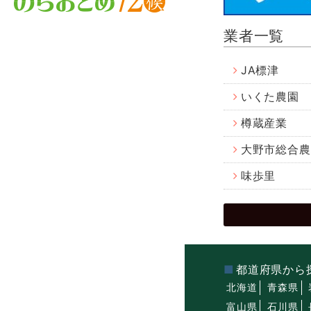
業者一覧
JA標津
いくた農園
樽蔵産業
大野市総合農
味歩里
都道府県から
北海道
青森県
富山県
石川県