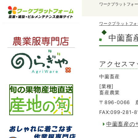
ワークプラットフォ
ワークプラットフォ
中薗畜
アクセスマ
中薗畜産
[業種]
畜産農業
〒896-006
FAX:099-281-8
中薗畜産の