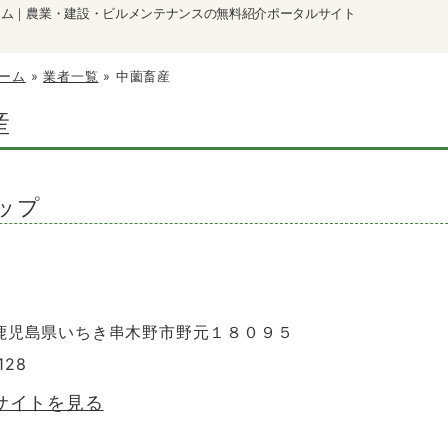
ーム｜農業・建設・ビルメンテナンスの無料紹介ポータルサイト
ーム
»
業者一覧
»
中薗畜産
産
ップ
6 鹿児島県いちき串木野市野元１８０９５
128
サイトを見る