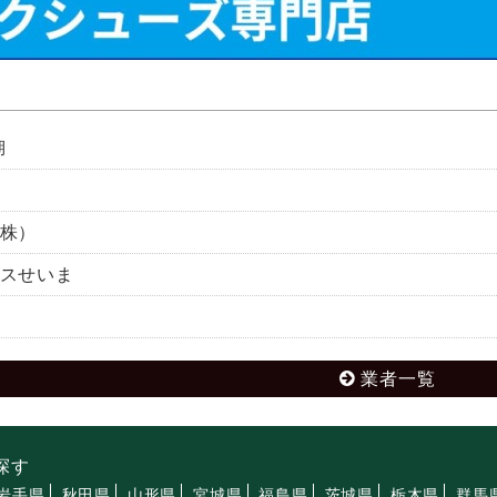
湖
株）
スせいま
業者一覧
探す
岩手県
秋田県
山形県
宮城県
福島県
茨城県
栃木県
群馬