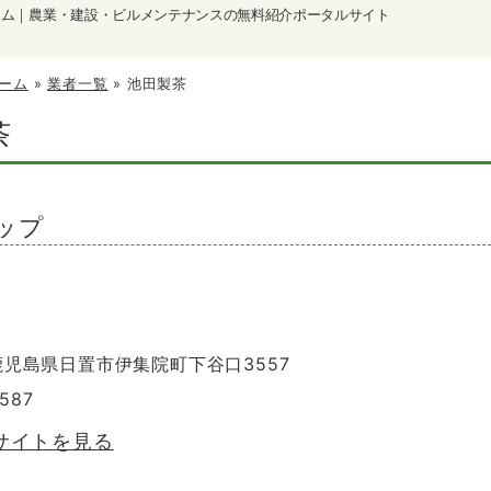
ーム｜農業・建設・ビルメンテナンスの無料紹介ポータルサイト
ーム
»
業者一覧
»
池田製茶
茶
ップ
 鹿児島県日置市伊集院町下谷口3557
4587
サイトを見る