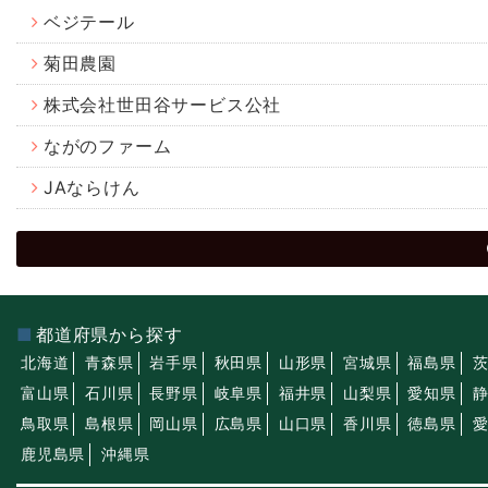
ベジテール
菊田農園
株式会社世田谷サービス公社
ながのファーム
JAならけん
都道府県から探す
北海道
青森県
岩手県
秋田県
山形県
宮城県
福島県
富山県
石川県
長野県
岐阜県
福井県
山梨県
愛知県
鳥取県
島根県
岡山県
広島県
山口県
香川県
徳島県
鹿児島県
沖縄県