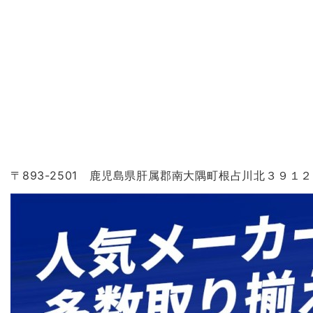
〒893-2501 鹿児島県肝属郡南大隅町根占川北３９１２