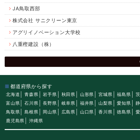
JA鳥取西部
株式会社 サニクリーン東京
アグリイノベーション大学校
八重樫建設（株）
都道府県から探す
北海道
青森県
岩手県
秋田県
山形県
宮城県
福島県
富山県
石川県
長野県
岐阜県
福井県
山梨県
愛知県
鳥取県
島根県
岡山県
広島県
山口県
香川県
徳島県
鹿児島県
沖縄県