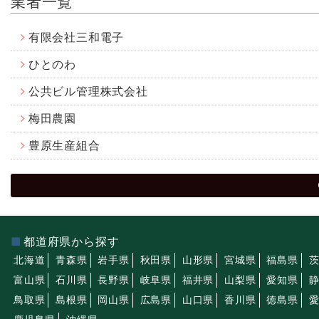
業者一覧
有限会社三和電子
ひとのわ
公共ビル管理株式会社
梅田農園
豊原生産組合
都道府県から探す
北海道
青森県
岩手県
秋田県
山形県
宮城県
福島県
富山県
石川県
長野県
岐阜県
福井県
山梨県
愛知県
鳥取県
島根県
岡山県
広島県
山口県
香川県
徳島県