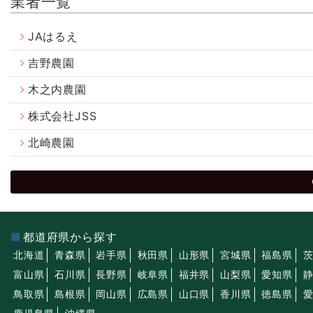
業者一覧
JAはるえ
吉野農園
木之内農園
株式会社JSS
北崎農園
都道府県から探す
北海道
青森県
岩手県
秋田県
山形県
宮城県
福島県
富山県
石川県
長野県
岐阜県
福井県
山梨県
愛知県
鳥取県
島根県
岡山県
広島県
山口県
香川県
徳島県