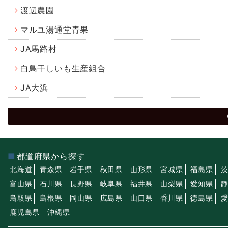
渡辺農園
マルユ湯通堂青果
JA馬路村
白鳥干しいも生産組合
JA大浜
都道府県から探す
北海道
青森県
岩手県
秋田県
山形県
宮城県
福島県
富山県
石川県
長野県
岐阜県
福井県
山梨県
愛知県
鳥取県
島根県
岡山県
広島県
山口県
香川県
徳島県
鹿児島県
沖縄県