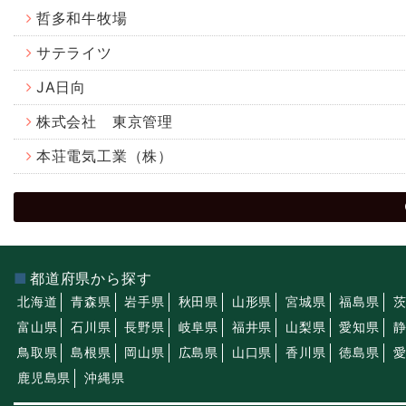
哲多和牛牧場
サテライツ
JA日向
株式会社 東京管理
本荘電気工業（株）
都道府県から探す
北海道
青森県
岩手県
秋田県
山形県
宮城県
福島県
富山県
石川県
長野県
岐阜県
福井県
山梨県
愛知県
鳥取県
島根県
岡山県
広島県
山口県
香川県
徳島県
鹿児島県
沖縄県