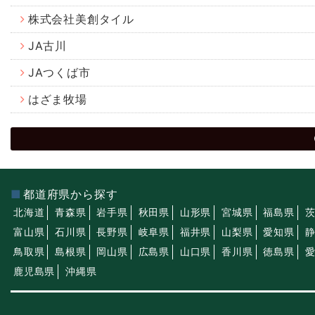
株式会社美創タイル
JA古川
JAつくば市
はざま牧場
都道府県から探す
北海道
青森県
岩手県
秋田県
山形県
宮城県
福島県
富山県
石川県
長野県
岐阜県
福井県
山梨県
愛知県
鳥取県
島根県
岡山県
広島県
山口県
香川県
徳島県
鹿児島県
沖縄県