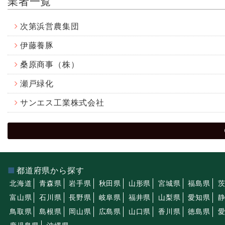
業者一覧
次第浜営農集団
伊藤養豚
桑原商事（株）
瀬戸緑化
サンエス工業株式会社
都道府県から探す
北海道
青森県
岩手県
秋田県
山形県
宮城県
福島県
富山県
石川県
長野県
岐阜県
福井県
山梨県
愛知県
鳥取県
島根県
岡山県
広島県
山口県
香川県
徳島県