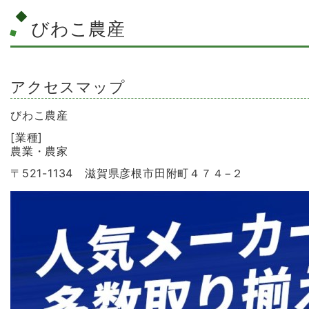
びわこ農産
アクセスマップ
びわこ農産
[業種]
農業・農家
〒521-1134 滋賀県彦根市田附町４７４−２