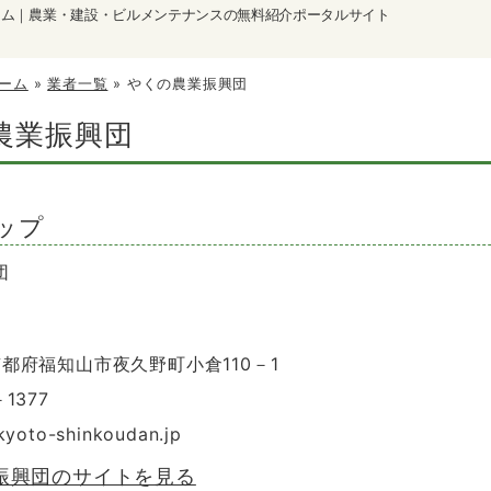
ーム｜農業・建設・ビルメンテナンスの無料紹介ポータルサイト
ーム
»
業者一覧
»
やくの農業振興団
農業振興団
ップ
団
 京都府福知山市夜久野町小倉110－1
－1377
kyoto-shinkoudan.jp
振興団のサイトを見る