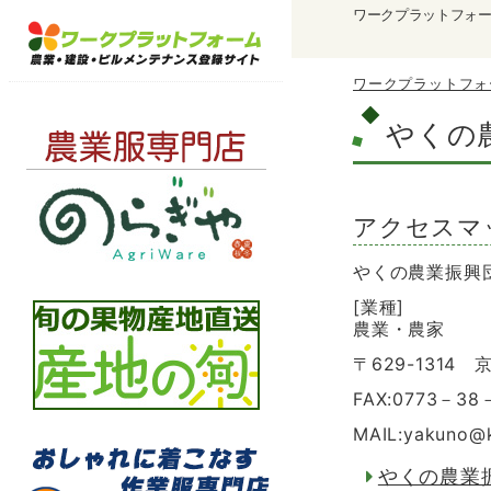
ワークプラットフォ
ワークプラットフォ
やくの
アクセスマ
やくの農業振興
[業種]
農業・農家
〒629-1314
FAX:0773－38
MAIL:yakuno
@
やくの農業