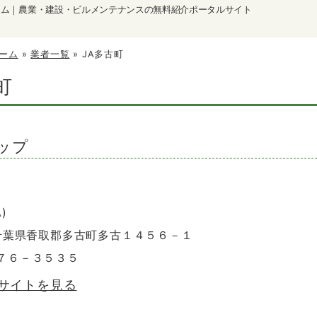
ーム｜農業・建設・ビルメンテナンスの無料紹介ポータルサイト
ーム
»
業者一覧
»
JA多古町
町
ップ
)
1 千葉県香取郡多古町多古１４５６－１
－７６－３５３５
のサイトを見る