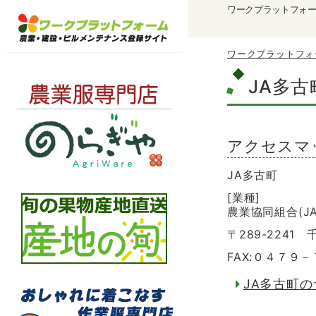
ワークプラットフォ
ワークプラットフォ
JA多古
アクセスマ
JA多古町
[業種]
農業協同組合(JA
〒289-224
FAX:０４７９
JA多古町