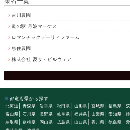
業者一覧
古川農園
道の駅 丹波マーケス
ロマンチックデーリィファーム
魚住農園
株式会社 菱サ・ビルウェア
都道府県から探す
北海道
青森県
岩手県
秋田県
山形県
宮城県
福島県
富山県
石川県
長野県
岐阜県
福井県
山梨県
愛知県
鳥取県
島根県
岡山県
広島県
山口県
香川県
徳島県