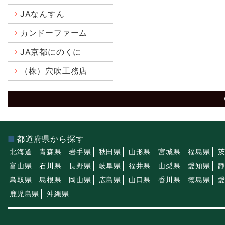
JAなんすん
カンドーファーム
JA京都にのくに
（株）穴吹工務店
都道府県から探す
北海道
青森県
岩手県
秋田県
山形県
宮城県
福島県
富山県
石川県
長野県
岐阜県
福井県
山梨県
愛知県
鳥取県
島根県
岡山県
広島県
山口県
香川県
徳島県
鹿児島県
沖縄県