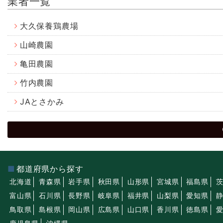
業者一覧
大久保養鶏農場
山崎農園
亀田農園
竹内農園
JAとさかみ
都道府県から探す
北海道
青森県
岩手県
秋田県
山形県
宮城県
福島県
富山県
石川県
長野県
岐阜県
福井県
山梨県
愛知県
鳥取県
島根県
岡山県
広島県
山口県
香川県
徳島県