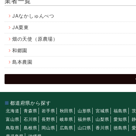
業者一覧
JAなかしゅんべつ
JA栗東
畑の天使（原農場）
和郷園
島本農園
都道府県から探す
北海道
青森県
岩手県
秋田県
山形県
宮城県
福島県
富山県
石川県
長野県
岐阜県
福井県
山梨県
愛知県
鳥取県
島根県
岡山県
広島県
山口県
香川県
徳島県