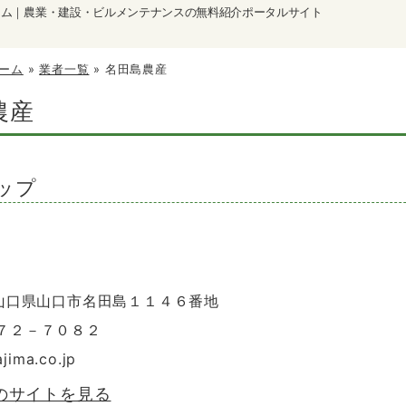
ーム｜農業・建設・ビルメンテナンスの無料紹介ポータルサイト
ーム
»
業者一覧
»
名田島農産
農産
ップ
2 山口県山口市名田島１１４６番地
９７２－７０８２
ajima.co.jp
のサイトを見る