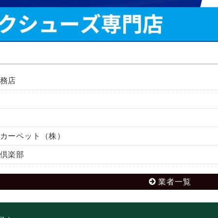
務店
カーペット（株）
倶楽部
業者一覧