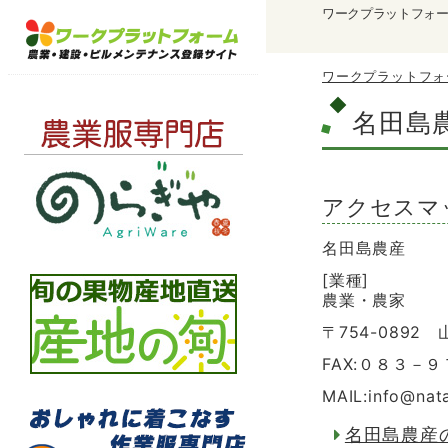
ワークプラットフォ
ワークプラットフォ
名田島
アクセスマ
名田島農産
[業種]
農業・農家
〒754-089
FAX:０８３－
MAIL:info
@
nat
名田島農産