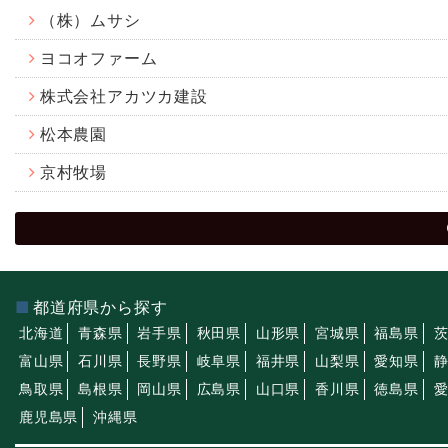
（株）ムサシ
ヨコオファーム
株式会社アカツカ建設
松本農園
京村牧場
都道府県から探す
北海道
青森県
岩手県
秋田県
山形県
宮城県
福島県
富山県
石川県
長野県
岐阜県
福井県
山梨県
愛知県
鳥取県
島根県
岡山県
広島県
山口県
香川県
徳島県
鹿児島県
沖縄県