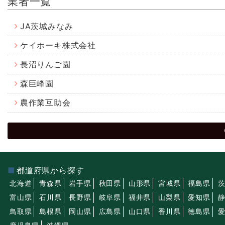
業者一覧
JA茨城みなみ
ケイホーキ株式会社
長沼りんご園
森巨峰園
農作業互助会
都道府県から探す
北海道
青森県
岩手県
秋田県
山形県
宮城県
福島県
富山県
石川県
長野県
岐阜県
福井県
山梨県
愛知県
鳥取県
島根県
岡山県
広島県
山口県
香川県
徳島県