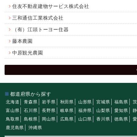
住友不動産建物サービス株式会社
三和通信工業株式会社
（有）江頭トーヨー住器
藤本農園
中原観光農園
都道府県から探す
北海道
青森県
岩手県
秋田県
山形県
宮城県
福島県
富山県
石川県
長野県
岐阜県
福井県
山梨県
愛知県
鳥取県
島根県
岡山県
広島県
山口県
香川県
徳島県
鹿児島県
沖縄県