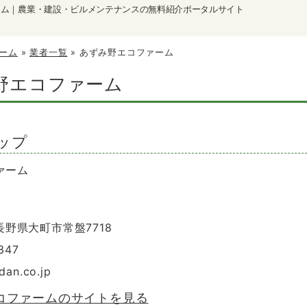
ーム｜農業・建設・ビルメンテナンスの無料紹介ポータルサイト
ーム
»
業者一覧
»
あずみ野エコファーム
野エコファーム
ップ
ァーム
 長野県大町市常盤7718
347
dan.co.jp
コファームのサイトを見る