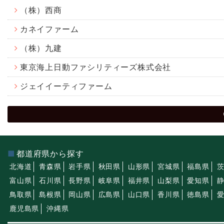
（株）西商
カネイファーム
（株）九建
東京海上日動ファシリティーズ株式会社
ジェイイーティファーム
都道府県から探す
北海道
青森県
岩手県
秋田県
山形県
宮城県
福島県
富山県
石川県
長野県
岐阜県
福井県
山梨県
愛知県
鳥取県
島根県
岡山県
広島県
山口県
香川県
徳島県
鹿児島県
沖縄県