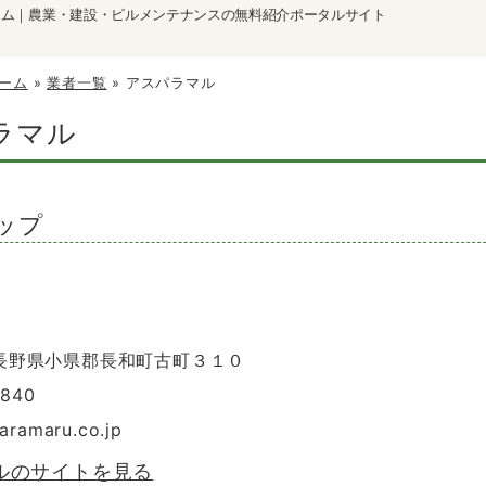
ーム｜農業・建設・ビルメンテナンスの無料紹介ポータルサイト
ーム
»
業者一覧
»
アスパラマル
ラマル
ップ
3 長野県小県郡長和町古町３１０
2840
aramaru.co.jp
ルのサイトを見る