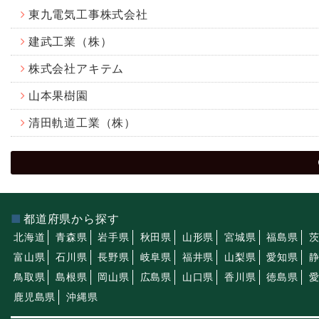
東九電気工事株式会社
建武工業（株）
株式会社アキテム
山本果樹園
清田軌道工業（株）
都道府県から探す
北海道
青森県
岩手県
秋田県
山形県
宮城県
福島県
富山県
石川県
長野県
岐阜県
福井県
山梨県
愛知県
鳥取県
島根県
岡山県
広島県
山口県
香川県
徳島県
鹿児島県
沖縄県