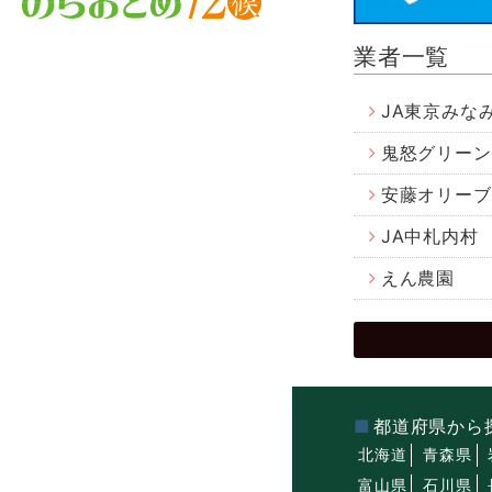
業者一覧
JA東京みな
鬼怒グリーン
安藤オリーブ
JA中札内村
えん農園
都道府県から
北海道
青森県
富山県
石川県