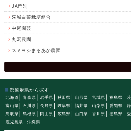
JA門別
茨城白菜栽培組合
中尾園芸
丸宏農園
スミヨシまるあか農園
都道府県から探す
北海道
青森県
岩手県
秋田県
山形県
宮城県
福島県
富山県
石川県
長野県
岐阜県
福井県
山梨県
愛知県
鳥取県
島根県
岡山県
広島県
山口県
香川県
徳島県
鹿児島県
沖縄県